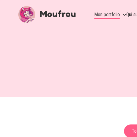
Moufrou
Mon portfolio
Qui su
Animation
Book
Twitch
To