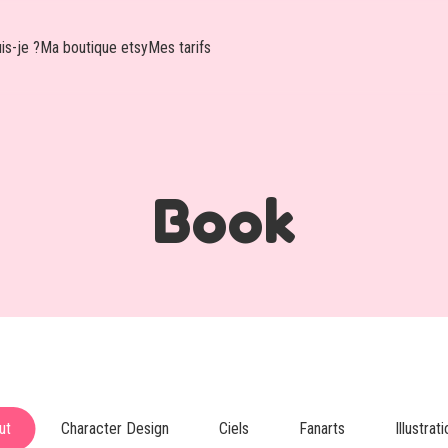
is-je ?
Ma boutique etsy
Mes tarifs
Book
ut
Character Design
Ciels
Fanarts
Illustrat